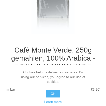
Café Monte Verde, 250g
gemahlen, 100% Arabica -
ZUR ZEIT NICHT AUF
Cookies help us deliver our services. By
LAGER-
using our services, you agree to our use of
cookies.
Im Langzeitröstverfahren bis 18 Minuten geröstet. (100g/€3,20)
OK
€ 7.48
Learn more